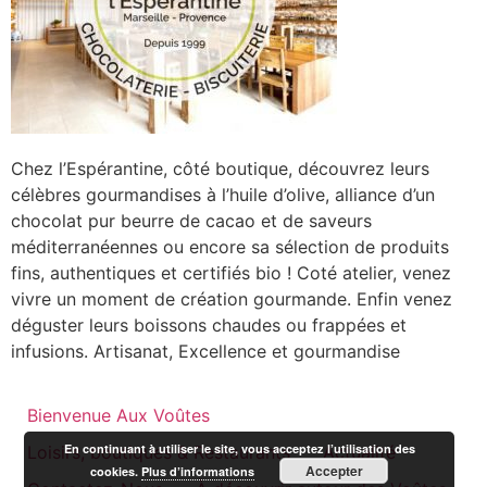
Chez l’Espérantine, côté boutique, découvrez leurs
célèbres gourmandises à l’huile d’olive, alliance d’un
chocolat pur beurre de cacao et de saveurs
méditerranéennes ou encore sa sélection de produits
fins, authentiques et certifiés bio ! Coté atelier, venez
vivre un moment de création gourmande. Enfin venez
déguster leurs boissons chaudes ou frappées et
infusions. Artisanat, Excellence et gourmandise
Bienvenue Aux Voûtes
En continuant à utiliser le site, vous acceptez l’utilisation des
Loisirs, boutiques & Restaurants
Actualité
Accepter
cookies.
Plus d’informations