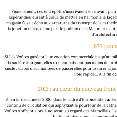
Visuellement, ces entrepôts s’inscrivaient en « avant plan 
Espérandieu eurent à cœur de mettre en harmonie la façade
magasin faisait écho aux arcatures du transept de la cathédra
la jonction entre, d’une part le podium de la Major, et d’au
d’architectur
1970 : sou
Si Les Voûtes gardent leur vocation commerciale jusqu’au mi
la société Margnat, elles n’en connaissent pas moins de pr
siècle : d’abord surmontées de passerelles pour assurer la jo
voie rapide… A la fin d
2013 : au cœur du nouveau front 
A partir des années 2000, dans le cadre d’Euroméditerranée, l
continu de circulation qui asphyxiait le pourtour de la cathé
Voûtes s’offrent alors à nouveau au regard des Marseillais. La 
bâtiment historique exceptionnel et