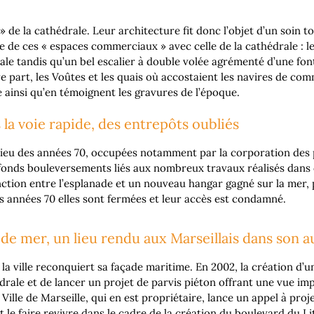
» de la cathédrale. Leur architecture fit donc l’objet d’un soin t
 de ces « espaces commerciaux » avec celle de la cathédrale : l
le tandis qu’un bel escalier à double volée agrémenté d’une fonta
tre part, les Voûtes et les quais où accostaient les navires de 
e ainsi qu’en témoignent les gravures de l’époque.
s la voie rapide, des entrepôts oubliés
lieu des années 70, occupées notamment par la corporation des p
ofonds bouleversements liés aux nombreux travaux réalisés dans 
nction entre l’esplanade et un nouveau hangar gagné sur la mer, 
es années 70 elles sont fermées et leur accès est condamné.
de mer, un lieu rendu aux Marseillais dans son a
a ville reconquiert sa façade maritime. En 2002, la création d’un
drale et de lancer un projet de parvis piéton offrant une vue impr
Ville de Marseille, qui en est propriétaire, lance un appel à proj
 le faire revivre dans le cadre de la création du boulevard du Lit